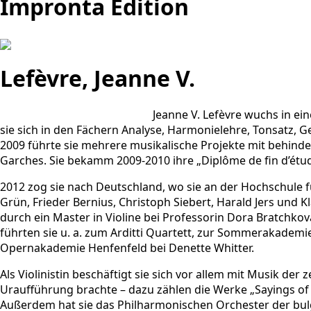
Impronta Edition
Lefèvre, Jeanne V.
Jeanne V. Lefèvre wuchs in ein
sie sich in den Fächern Analyse, Harmonielehre, Tonsatz,
2009 führte sie mehrere musikalische Projekte mit behind
Garches. Sie bekamm 2009-2010 ihre „Diplôme de fin d’étude
2012 zog sie nach Deutschland, wo sie an der Hochschule 
Grün, Frieder Bernius, Christoph Siebert, Harald Jers und 
durch ein Master in Violine bei Professorin Dora Bratchko
führten sie u. a. zum Arditti Quartett, zur Sommerakademi
Opernakademie Henfenfeld bei Denette Whitter.
Als Violinistin beschäftigt sie sich vor allem mit Musik de
Uraufführung brachte – dazu zählen die Werke „Sayings of th
Außerdem hat sie das Philharmonischen Orchester der bulg