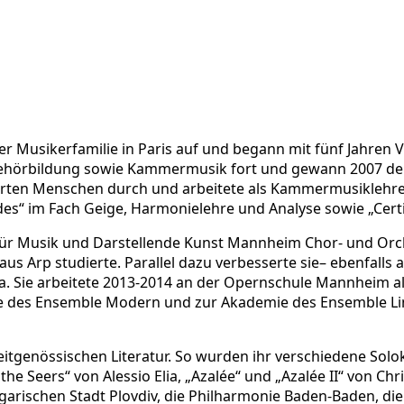
er Musikerfamilie in Paris auf und begann mit fünf Jahren Vio
 Gehörbildung sowie Kammermusik fort und gewann 2007 den
erten Menschen durch und arbeitete als Kammermusiklehrer
s“ im Fach Geige, Harmonielehre und Analyse sowie „Certific
für Musik und Darstellende Kunst Mannheim Chor- und Orche
Klaus Arp studierte. Parallel dazu verbesserte sie– ebenfal
va. Sie arbeitete 2013-2014 an der Opernschule Mannheim a
e des Ensemble Modern und zur Akademie des Ensemble Linea.
r zeitgenössischen Literatur. So wurden ihr verschiedene Sol
e Seers“ von Alessio Elia, „Azalée“ und „Azalée II“ von Chr
arischen Stadt Plovdiv, die Philharmonie Baden-Baden, die