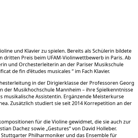
line und Klavier zu spielen. Bereits als Schülerin bildete
 dritten Preis beim UFAM-Violinwettbewerb in Paris. Ab
in und Orchesterleiterin an der Pariser Musikschule
at de fin d’études musicales “ im Fach Klavier.
sterleitung in der Dirigierklasse der Professoren Georg
ls an der Musikhochschule Mannheim – ihre Spielkenntnisse
ls musikalische Assistentin. Ergänzende Meisterkurse
 Zusätzlich studiert sie seit 2014 Korrepetition an der
okompositionen für die Violine gewidmet, die sie auch zur
istian Dachez sowie „Gestures“ von David Holleber.
 Stuttgarter Philharmoniker und das Ensemble für